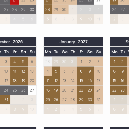
27
28
29
30
28
29
30
1
2
3
4
26
27
3
4
5
6
5
6
7
8
9
10
11
2
3
mber - 2026
January - 2027
F
e
Th
Fr
Sa
Su
Mo
Tu
We
Th
Fr
Sa
Su
Mo
Tu
3
4
5
6
28
29
30
31
1
2
3
1
2
10
11
12
13
4
5
6
7
8
9
10
8
9
17
18
19
20
11
12
13
14
15
16
17
15
16
24
25
26
27
18
19
20
21
22
23
24
22
23
31
1
2
3
25
26
27
28
29
30
31
1
2
7
8
9
10
1
2
3
4
5
6
7
8
9