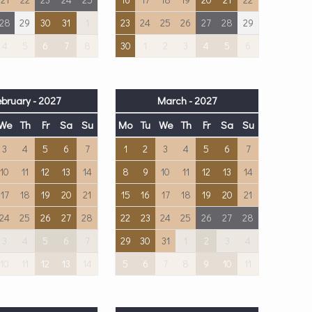
28
29
30
31
1
23
24
25
26
27
28
29
4
5
6
7
8
30
1
2
3
4
5
6
ebruary - 2027
March - 2027
We
Th
Fr
Sa
Su
Mo
Tu
We
Th
Fr
Sa
Su
3
4
5
6
7
1
2
3
4
5
6
7
10
11
12
13
14
8
9
10
11
12
13
14
17
18
19
20
21
15
16
17
18
19
20
21
24
25
26
27
28
22
23
24
25
26
27
28
3
4
5
6
7
29
30
31
1
2
3
4
10
11
12
13
14
5
6
7
8
9
10
11