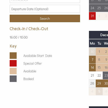
24
25
26
31
1
2
Check-In / Check-Out
Dece
16:00 / 10:00
Mo
Tu
W
Key
30
1
2
Available Start Date
7
8
9
Special Offer
14
15
16
Available
21
22
23
Booked
28
29
30
4
5
6