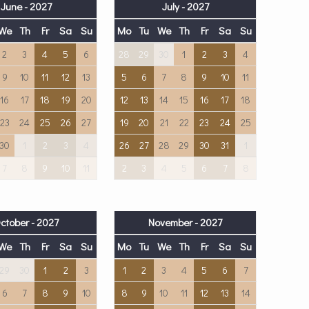
June - 2027
July - 2027
We
Th
Fr
Sa
Su
Mo
Tu
We
Th
Fr
Sa
Su
2
3
4
5
6
28
29
30
1
2
3
4
9
10
11
12
13
5
6
7
8
9
10
11
16
17
18
19
20
12
13
14
15
16
17
18
23
24
25
26
27
19
20
21
22
23
24
25
30
1
2
3
4
26
27
28
29
30
31
1
7
8
9
10
11
2
3
4
5
6
7
8
ctober - 2027
November - 2027
We
Th
Fr
Sa
Su
Mo
Tu
We
Th
Fr
Sa
Su
29
30
1
2
3
1
2
3
4
5
6
7
6
7
8
9
10
8
9
10
11
12
13
14