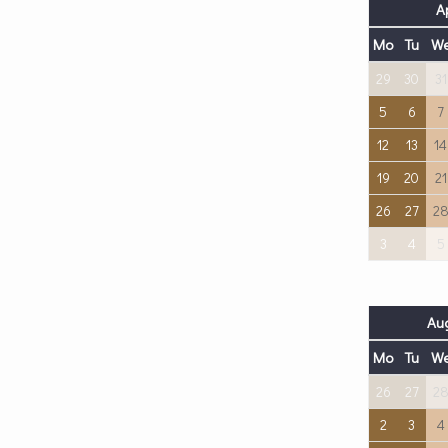
Ap
Mo
Tu
W
29
30
31
5
6
7
12
13
14
19
20
21
26
27
2
3
4
5
Aug
Mo
Tu
W
26
27
2
2
3
4