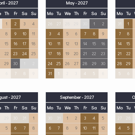
ril - 2027
May - 2027
e
Th
Fr
Sa
Su
Mo
Tu
We
Th
Fr
Sa
Su
Mo
Tu
1
2
3
4
26
27
28
29
30
1
2
31
1
8
9
10
11
3
4
5
6
7
8
9
7
8
15
16
17
18
10
11
12
13
14
15
16
14
15
22
23
24
25
17
18
19
20
21
22
23
21
22
8
29
30
1
2
24
25
26
27
28
29
30
28
29
6
7
8
9
31
1
2
3
4
5
6
5
6
ust - 2027
September - 2027
O
e
Th
Fr
Sa
Su
Mo
Tu
We
Th
Fr
Sa
Su
Mo
Tu
8
29
30
31
1
30
31
1
2
3
4
5
27
28
5
6
7
8
6
7
8
9
10
11
12
4
5