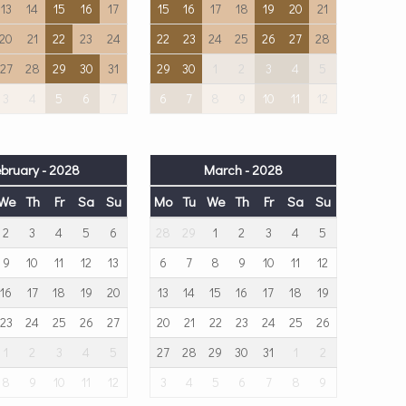
13
14
15
16
17
15
16
17
18
19
20
21
20
21
22
23
24
22
23
24
25
26
27
28
27
28
29
30
31
29
30
1
2
3
4
5
3
4
5
6
7
6
7
8
9
10
11
12
ebruary - 2028
March - 2028
We
Th
Fr
Sa
Su
Mo
Tu
We
Th
Fr
Sa
Su
2
3
4
5
6
28
29
1
2
3
4
5
9
10
11
12
13
6
7
8
9
10
11
12
16
17
18
19
20
13
14
15
16
17
18
19
23
24
25
26
27
20
21
22
23
24
25
26
1
2
3
4
5
27
28
29
30
31
1
2
8
9
10
11
12
3
4
5
6
7
8
9