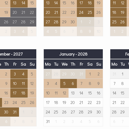
12
13
14
15
13
14
15
16
17
18
19
11
12
19
20
21
22
20
21
22
23
24
25
26
18
19
26
27
28
29
27
28
29
30
1
2
3
25
26
2
3
4
5
4
5
6
7
8
9
10
1
2
mber - 2027
January - 2028
F
e
Th
Fr
Sa
Su
Mo
Tu
We
Th
Fr
Sa
Su
Mo
Tu
2
3
4
5
27
28
29
30
31
1
2
31
1
9
10
11
12
3
4
5
6
7
8
9
7
8
16
17
18
19
10
11
12
13
14
15
16
14
15
23
24
25
26
17
18
19
20
21
22
23
21
22
30
31
1
2
24
25
26
27
28
29
30
28
29
6
7
8
9
31
1
2
3
4
5
6
6
7