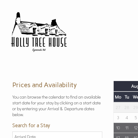
Prices and Availability
Aug
Mo
Tu
W
You can browse the calendar to find an available
start date for your stay by clicking on a start date
27
28
29
or by entering your Arrival & Departure dates
below.
3
4
5
Search for a Stay
10
11
12
17
18
19