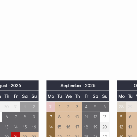
ust - 2026
September - 2026
O
e
Th
Fr
Sa
Su
Mo
Tu
We
Th
Fr
Sa
Su
Mo
Tu
30
31
1
2
31
1
2
3
4
5
6
28
29
6
7
8
9
7
8
9
10
11
12
13
5
6
13
14
15
16
14
15
16
17
18
19
20
12
13
20
21
22
23
21
22
23
24
25
26
27
19
20