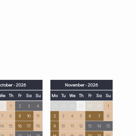
ctober - 2026
November - 2026
We
Th
Fr
Sa
Su
Mo
Tu
We
Th
Fr
Sa
Su
30
1
2
3
4
26
27
28
29
30
31
1
7
8
9
10
11
2
3
4
5
6
7
8
14
15
16
17
18
9
10
11
12
13
14
15
21
22
23
24
25
16
17
18
19
20
21
22